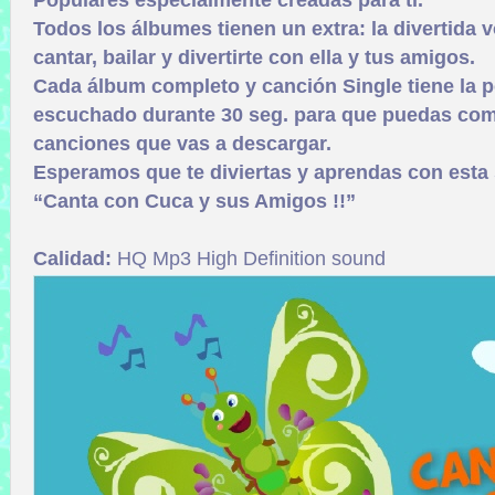
Populares especialmente creadas para ti.
Todos los álbumes tienen un extra: la divertida v
cantar, bailar y divertirte con ella y tus amigos.
Cada álbum completo y canción Single tiene la p
escuchado durante 30 seg. para que puedas comp
canciones que vas a descargar.
Esperamos que te diviertas y aprendas con esta
“Canta con Cuca y sus Amigos !!”
Calidad:
HQ Mp3 High Definition sound