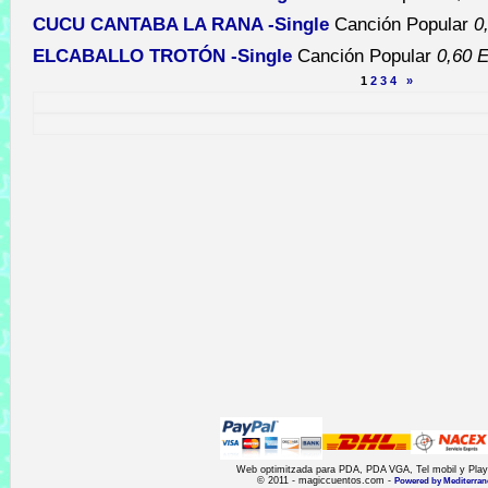
CUCU CANTABA LA RANA -Single
Canción Popular
0
ELCABALLO TROTÓN -Single
Canción Popular
0,60 
1
2
3
4
»
Web optimitzada para PDA, PDA VGA, Tel mobil y Playst
© 2011 - magiccuentos.com -
Powered by Mediterran